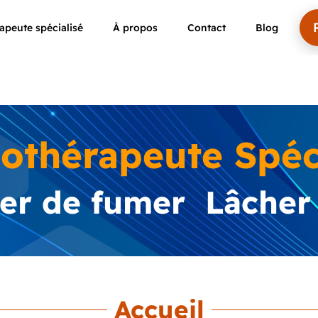
peute spécialisé
À propos
Contact
Blog
othérapeute Spéci
ter de fumer Lâcher 
Accueil