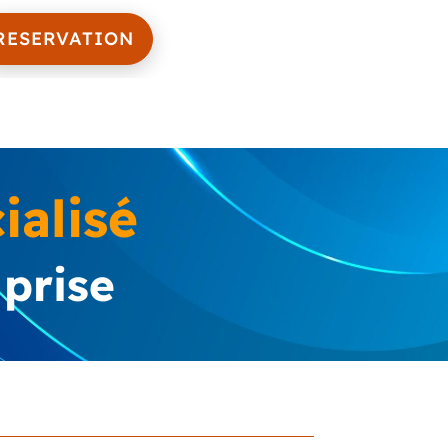
RESERVATION
alisé
prise