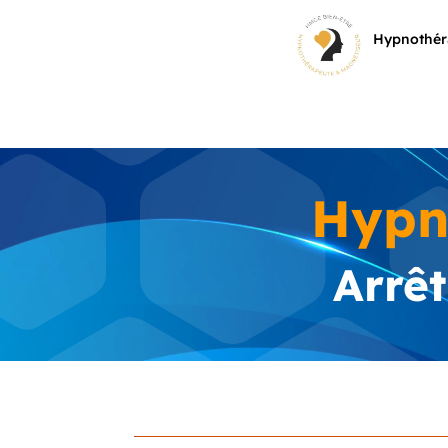
Hypnothéra
Hypn
Arrê