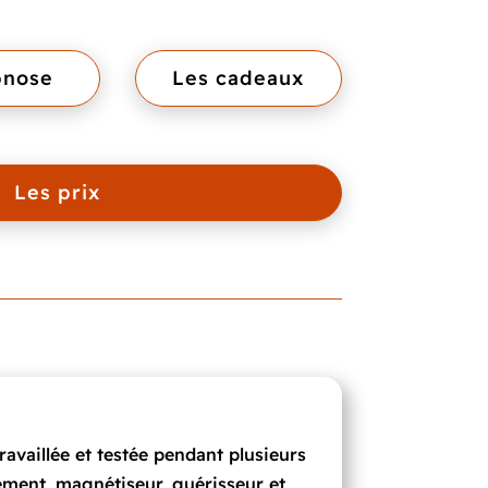
pnose
Les cadeaux
Les prix
availlée et testée pendant plusieurs
lement, magnétiseur, guérisseur et